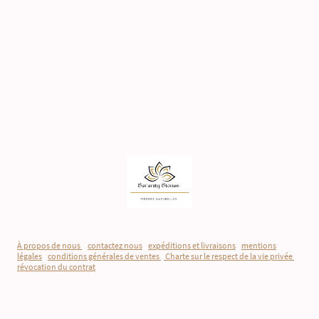
À propos de nous
-
contactez nous
-
expéditions et livraisons
-
mentions
légales
-
conditions générales de ventes
-
Charte sur le respect de la vie privée
-
révocation du contrat
©Droits d'auteur. Tous droits réservés.