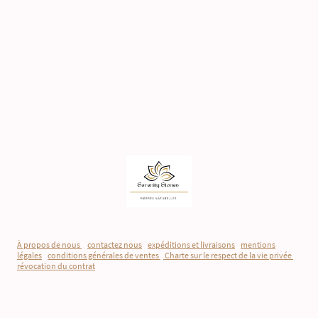
À propos de nous
-
contactez nous
-
expéditions et livraisons
-
mentions
légales
-
conditions générales de ventes
-
Charte sur le respect de la vie privée
-
révocation du contrat
©Droits d'auteur. Tous droits réservés.