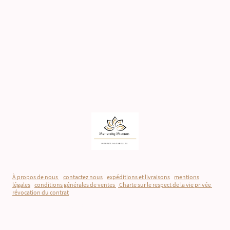
À propos de nous
-
contactez nous
-
expéditions et livraisons
-
mentions
légales
-
conditions générales de ventes
-
Charte sur le respect de la vie privée
-
révocation du contrat
©Droits d'auteur. Tous droits réservés.