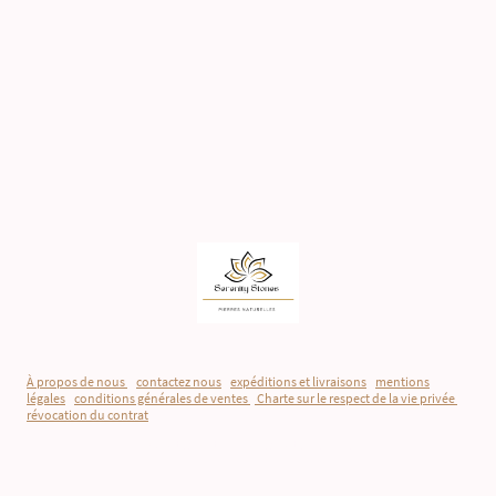
À propos de nous
-
contactez nous
-
expéditions et livraisons
-
mentions
légales
-
conditions générales de ventes
-
Charte sur le respect de la vie privée
-
révocation du contrat
©Droits d'auteur. Tous droits réservés.