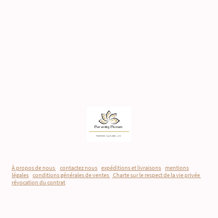
À propos de nous
-
contactez nous
-
expéditions et livraisons
-
mentions
légales
-
conditions générales de ventes
-
Charte sur le respect de la vie privée
-
révocation du contrat
©Droits d'auteur. Tous droits réservés.