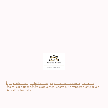
À propos de nous
-
contactez nous
-
expéditions et livraisons
-
mentions
légales
-
conditions générales de ventes
-
Charte sur le respect de la vie privée
-
révocation du contrat
©Droits d'auteur. Tous droits réservés.