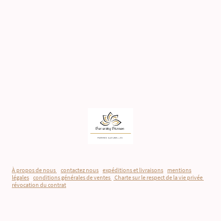
À propos de nous
-
contactez nous
-
expéditions et livraisons
-
mentions
légales
-
conditions générales de ventes
-
Charte sur le respect de la vie privée
-
révocation du contrat
©Droits d'auteur. Tous droits réservés.