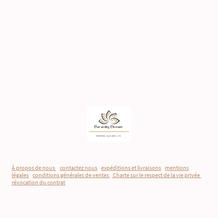
À propos de nous
-
contactez nous
-
expéditions et livraisons
-
mentions
légales
-
conditions générales de ventes
-
Charte sur le respect de la vie privée
-
révocation du contrat
©Droits d'auteur. Tous droits réservés.