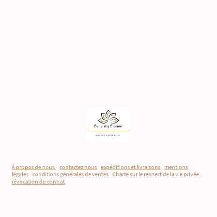
À propos de nous
-
contactez nous
-
expéditions et livraisons
-
mentions
légales
-
conditions générales de ventes
-
Charte sur le respect de la vie privée
-
révocation du contrat
©Droits d'auteur. Tous droits réservés.