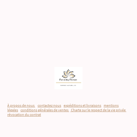
À propos de nous
-
contactez nous
-
expéditions et livraisons
-
mentions
légales
-
conditions générales de ventes
-
Charte sur le respect de la vie privée
-
révocation du contrat
©Droits d'auteur. Tous droits réservés.