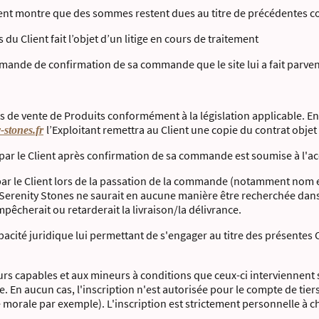
ent montre que des sommes restent dues au titre de précédentes
 Client fait l’objet d’un litige en cours de traitement
mande de confirmation de sa commande que le site lui a fait parven
ts de vente de Produits conformément à la législation applicable.
l’Exploitant remettra au Client une copie du contrat obje
-stones.fr
r le Client après confirmation de sa commande est soumise à l'ac
 le Client lors de la passation de la commande (notamment nom et
de Serenity Stones ne saurait en aucune manière être recherchée dans
êcherait ou retarderait la livraison/la délivrance.
apacité juridique lui permettant de s'engager au titre des présentes
urs capables et aux mineurs à conditions que ceux-ci interviennent 
e. En aucun cas, l'inscription n'est autorisée pour le compte de tie
e morale par exemple). L'inscription est strictement personnelle à c