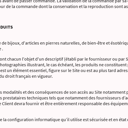
es avant de passer commande. La validation de la commande par sa
our de la commande dont la conservation et la reproduction sont ass
ODUITS
ne de bijoux, d'articles en pierres naturelles, de bien-être et ésotér
 .
font chacun l'objet d'un descriptif (établi par le fournisseur ou pa
photographies illustrant, le cas échéant, les produits ne constitue
c'est un élément essentiel, figure sur le Site ou est au plus tard adres
u droit français en vigueur.
 modalités et des conséquences de son accès au Site notamment par
es prestataires techniques tels que notamment des fournisseurs d’acc
e Client devra fournir et être entièrement responsable des équipem
ue la configuration informatique qu’il utilise est sécurisée et en ét