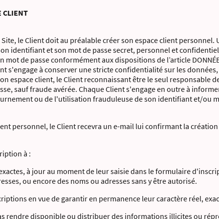
E CLIENT
e, le Client doit au préalable créer son espace client personnel. U
t son identifiant et son mot de passe secret, personnel et confidentiel
on mot de passe conformément aux dispositions de l’article DON
 s'engage à conserver une stricte confidentialité sur les données, e
on espace client, le Client reconnaissant être le seul responsable de 
asse, sauf fraude avérée. Chaque Client s'engage en outre à informe
urnement ou de l'utilisation frauduleuse de son identifiant et/ou 
ent personnel, le Client recevra un e-mail lui confirmant la création
ription à :
 exactes, à jour au moment de leur saisie dans le formulaire d'inscr
resses, ou encore des noms ou adresses sans y être autorisé.
riptions en vue de garantir en permanence leur caractère réel, exact
s rendre disponible ou distribuer des informations illicites ou répr