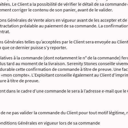
tées. Le Client a la possibilité de vérifier le détail de sa commande e
ent corriger le contenu de son panier, avant de le valider.
tions Générales de Vente alors en vigueur avant de les accepter et de
e rétractation préalable au paiement de sa commande. La confirmati
ntrat.
 Générales telles qu’acceptées par le Client sera envoyée au Clien
que ce dernier puisse s’y reporter.
elatives à la commande (dont notamment le n° de la commande) fero
plus tard au moment de la livraison. Serenity Stones conseille vive
t durable cette confirmation de commande à titre de preuve. Une fa
e «mon compte». L’Exploitant conseille également au Client d'impri
ure à titre de preuve.
ent dans le cadre d’une commande le sera à l’adresse e-mail que le Cl
t de ne pas valider la commande du Client pour tout motif légitim
 Conditions Générales en vigueur lors de sa commande