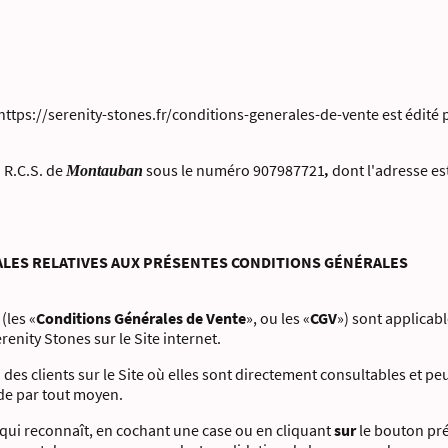
 https://serenity-stones.fr/conditions-generales-de-vente est édité 
 R.C.S. de
sous le numéro 907987721
dont l'adresse es
Montauban
,
ÉRALES RELATIVES AUX PRÉSENTES CONDITIONS GÉNÉRALES
(les «
Conditions Générales de Vente
», ou les «
CGV
») sont applicab
enity Stones sur le Site internet.
 des clients sur le Site où elles sont directement consultables et pe
e par tout moyen.
qui reconnaît, en cochant une case ou en cliquant
sur
le bouton prév