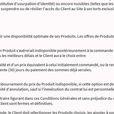
itutive d'usurpation d'identité) ou encore nuisibles (telles que les 
uspendre ou de résilier l'accès du Client au Site à ses torts exclusi
ir une disponibilité optimale de ses Produits. Les offres de Produits
 un Produit s’avérerait indisponible postérieurement à la commande d
 les meilleurs délais et le Client aura le choix entre:
alité et d’un prix équivalent à celui initialement commandé, ou le
ente (30) jours du paiement des sommes déjà versées.
boursement du prix du Produit indisponible, si cette option est de
té d'annulation, sauf si l'inexécution du contrat lui est personnel
traire figurant dans ces Conditions Générales et sans préjudice du d
ient sont fermes et définitives.
le Client doit sélectionner les Produits choisis, les ajouter à so