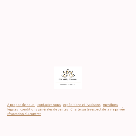
À propos de nous
-
contactez nous
-
expéditions et livraisons
-
mentions
légales
-
conditions générales de ventes
-
Charte sur le respect de la vie privée
-
révocation du contrat
©Droits d'auteur. Tous droits réservés.